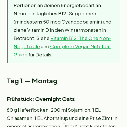
Portionen an deinen Energiebedarf an.
Nimm ein tägliches B12-Supplement
(mindestens 50 mcg Cyanocobalamin) und
ziehe Vitamin D in den Wintermonaten in
Betracht. Siehe
Vitamin B12: The One Non-
Negotiable
und
Complete Vegan Nutrition
Guide
für Details.
Tag 1 — Montag
Frühstück: Overnight Oats
80 g Haferflocken, 200 ml Sojamilch, 1 EL
Chiasamen, 1 EL Ahornsirup und eine Prise Zimt in
einem Glas vermischen. Über Nacht kühl stellen.