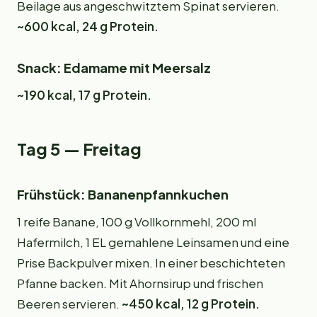
Beilage aus angeschwitztem Spinat servieren.
~600 kcal, 24 g Protein.
Snack: Edamame mit Meersalz
~190 kcal, 17 g Protein.
Tag 5 — Freitag
Frühstück: Bananenpfannkuchen
1 reife Banane, 100 g Vollkornmehl, 200 ml
Hafermilch, 1 EL gemahlene Leinsamen und eine
Prise Backpulver mixen. In einer beschichteten
Pfanne backen. Mit Ahornsirup und frischen
Beeren servieren.
~450 kcal, 12 g Protein.