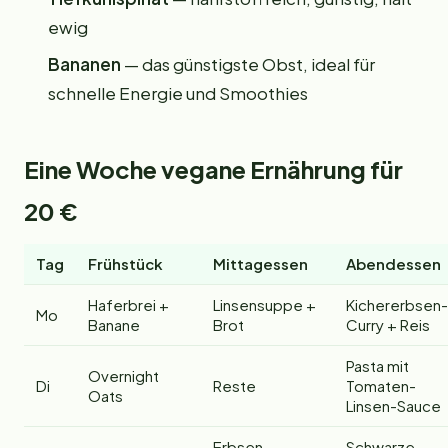
ewig
Bananen
— das günstigste Obst, ideal für
schnelle Energie und Smoothies
Eine Woche vegane Ernährung für
20 €
Tag
Frühstück
Mittagessen
Abendessen
Haferbrei +
Linsensuppe +
Kichererbsen-
Mo
Banane
Brot
Curry + Reis
Pasta mit
Overnight
Di
Reste
Tomaten-
Oats
Linsen-Sauce
Erbsen-
Schwarze-