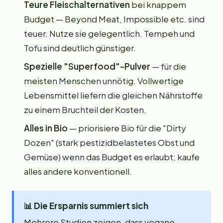
Teure Fleischalternativen
bei knappem
Budget — Beyond Meat, Impossible etc. sind
teuer. Nutze sie gelegentlich. Tempeh und
Tofu sind deutlich günstiger.
Spezielle "Superfood"-Pulver
— für die
meisten Menschen unnötig. Vollwertige
Lebensmittel liefern die gleichen Nährstoffe
zu einem Bruchteil der Kosten.
Alles in Bio
— priorisiere Bio für die "Dirty
Dozen" (stark pestizidbelastetes Obst und
Gemüse) wenn das Budget es erlaubt; kaufe
alles andere konventionell.
📊
Die Ersparnis summiert sich
Mehrere Studien zeigen, dass vegane