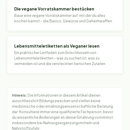
Die vegane Vorratskammer bestücken
Baue eine vegane Vorratskammer auf, mit der du alles
kochen kannst – die Basics, Gewürze und Geheimwaffen.
Lebensmitteletiketten als Veganer lesen
Ein praktischer Leitfaden zum Entschlüsseln von
Lebensmitteletiketten – was zu suchen ist, was zu
vermeiden ist und die versteckten tierischen Zutaten.
Hinweis:
Die Informationen in diesem Artikel dienen
ausschliesslich Bildungszwecken und stellen keine
medizinische oder ernährungswissenschaftliche Beratung
dar. Konsultiere immer eine qualifizierte Fachperson, bevor
du wesentliche Änderungen an deiner Ernährung vornimmst,
insbesondere bei Nahrungsergänzungsmitteln und
Nährstoffzufuhr.