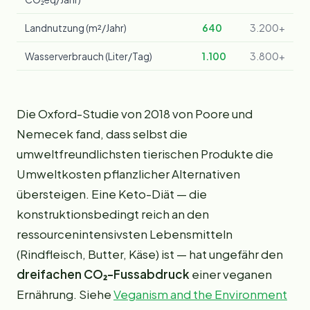
Landnutzung (m²/Jahr)
640
3.200+
Wasserverbrauch (Liter/Tag)
1.100
3.800+
Die Oxford-Studie von 2018 von Poore und
Nemecek fand, dass selbst die
umweltfreundlichsten tierischen Produkte die
Umweltkosten pflanzlicher Alternativen
übersteigen. Eine Keto-Diät — die
konstruktionsbedingt reich an den
ressourcenintensivsten Lebensmitteln
(Rindfleisch, Butter, Käse) ist — hat ungefähr den
dreifachen CO₂-Fussabdruck
einer veganen
Ernährung. Siehe
Veganism and the Environment