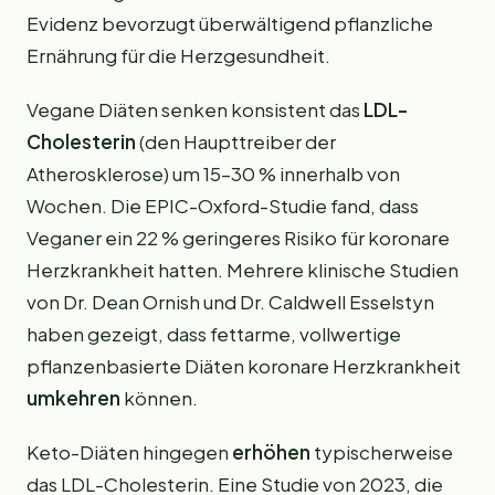
Evidenz bevorzugt überwältigend pflanzliche
Ernährung für die Herzgesundheit.
Vegane Diäten senken konsistent das
LDL-
Cholesterin
(den Haupttreiber der
Atherosklerose) um 15–30 % innerhalb von
Wochen. Die EPIC-Oxford-Studie fand, dass
Veganer ein 22 % geringeres Risiko für koronare
Herzkrankheit hatten. Mehrere klinische Studien
von Dr. Dean Ornish und Dr. Caldwell Esselstyn
haben gezeigt, dass fettarme, vollwertige
pflanzenbasierte Diäten koronare Herzkrankheit
umkehren
können.
Keto-Diäten hingegen
erhöhen
typischerweise
das LDL-Cholesterin. Eine Studie von 2023, die