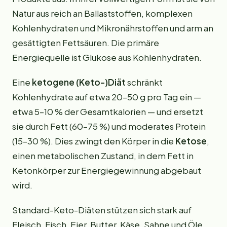
Natur aus reich an Ballaststoffen, komplexen
Kohlenhydraten und Mikronährstoffen und arm an
gesättigten Fettsäuren. Die primäre
Energiequelle ist Glukose aus Kohlenhydraten.
Eine
ketogene (Keto-)Diät
schränkt
Kohlenhydrate auf etwa 20–50 g pro Tag ein —
etwa 5–10 % der Gesamtkalorien — und ersetzt
sie durch Fett (60–75 %) und moderates Protein
(15–30 %). Dies zwingt den Körper in die
Ketose
,
einen metabolischen Zustand, in dem Fett in
Ketonkörper zur Energiegewinnung abgebaut
wird.
Standard-Keto-Diäten stützen sich stark auf
Fleisch, Fisch, Eier, Butter, Käse, Sahne und Öle.