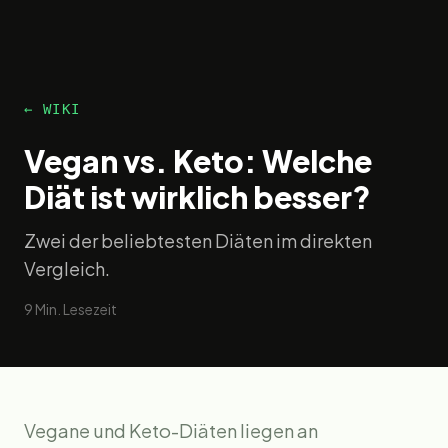
← WIKI
Vegan vs. Keto: Welche
Diät ist wirklich besser?
Zwei der beliebtesten Diäten im direkten
Vergleich.
9
Min. Lesezeit
Vegane und Keto-Diäten liegen an