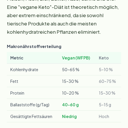
Eine "vegane Keto"-Diät ist theoretisch möglich,
aber extrem einschränkend, da sie sowohl
tierische Produkte als auch die meisten
kohlenhydratreichen Pflanzen eliminiert.
Makronährstoffverteilung
Metric
Vegan (WFPB)
Keto
Kohlenhydrate
50–65 %
5–10 %
Fett
15–30 %
60–75 %
Protein
10–20 %
15–30 %
Ballaststoffe (g/Tag)
40–60 g
5–15 g
Gesättigte Fettsäuren
Niedrig
Hoch