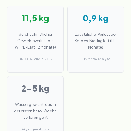
11,5 kg
0,9 kg
durchschnittlicher
zusätzlicher Verlust bei
Gewichtsverlust bei
Keto vs. Niedrigfett (12+
WFPB-Diät (12 Monate)
Monate)
BROAD-Studie, 2017
BJN Meta-Analyse
2–5 kg
Wassergewicht, das in
der ersten Keto-Woche
verloren geht
Glykogenabbau