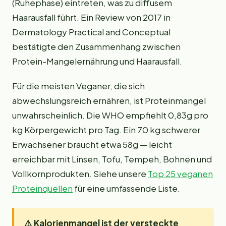
(Ruhephase) eintreten, was zu diffusem
Haarausfall führt. Ein Review von 2017 in
Dermatology Practical and Conceptual
bestätigte den Zusammenhang zwischen
Protein-Mangelernährung und Haarausfall.
Für die meisten Veganer, die sich
abwechslungsreich ernähren, ist Proteinmangel
unwahrscheinlich. Die WHO empfiehlt 0,83g pro
kg Körpergewicht pro Tag. Ein 70 kg schwerer
Erwachsener braucht etwa 58g — leicht
erreichbar mit Linsen, Tofu, Tempeh, Bohnen und
Vollkornprodukten. Siehe unsere
Top 25 veganen
Proteinquellen
für eine umfassende Liste.
⚠️
Kalorienmangel ist der versteckte