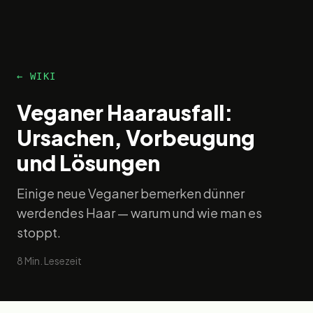
← WIKI
Veganer Haarausfall:
Ursachen, Vorbeugung
und Lösungen
Einige neue Veganer bemerken dünner
werdendes Haar — warum und wie man es
stoppt.
8
Min. Lesezeit