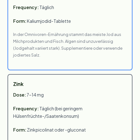
Frequency:
Täglich
Form:
Kaliumjodid-Tablette
In der Omnivoren-Ernährung stammt das meiste Jod aus
Milchprodukten und Fisch. Algen sind unzuverlässig
(Jodgehalt variiert stark). Supplementiere oder verwende
jodiertes Salz.
Zink
Dose:
7–14 mg
Frequency:
Täglich (bei geringem
Hülsenfrüchte-/Saatenkonsum)
Form:
Zinkpicolinat oder -gluconat