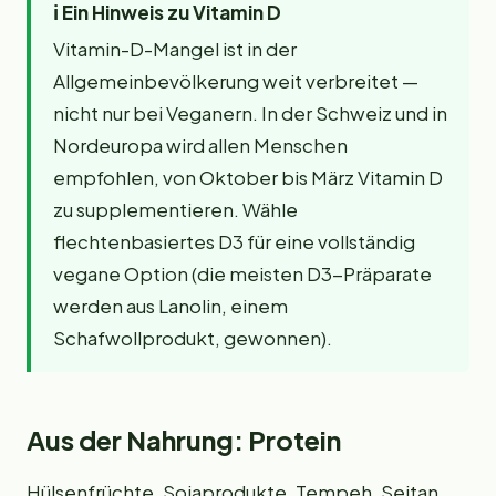
ℹ️
Ein Hinweis zu Vitamin D
Vitamin-D-Mangel ist in der
Allgemeinbevölkerung weit verbreitet —
nicht nur bei Veganern. In der Schweiz und in
Nordeuropa wird allen Menschen
empfohlen, von Oktober bis März Vitamin D
zu supplementieren. Wähle
flechtenbasiertes D3 für eine vollständig
vegane Option (die meisten D3-Präparate
werden aus Lanolin, einem
Schafwollprodukt, gewonnen).
Aus der Nahrung: Protein
Hülsenfrüchte, Sojaprodukte, Tempeh, Seitan,