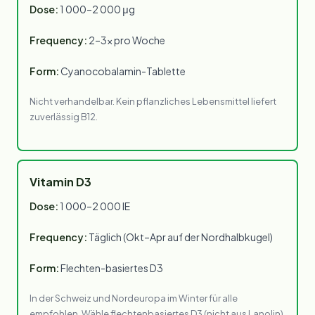
Dose:
1 000–2 000 μg
Frequency:
2–3× pro Woche
Form:
Cyanocobalamin-Tablette
Nicht verhandelbar. Kein pflanzliches Lebensmittel liefert
zuverlässig B12.
Vitamin D3
Dose:
1 000–2 000 IE
Frequency:
Täglich (Okt–Apr auf der Nordhalbkugel)
Form:
Flechten-basiertes D3
In der Schweiz und Nordeuropa im Winter für alle
empfohlen. Wähle flechtenbasiertes D3 (nicht aus Lanolin)