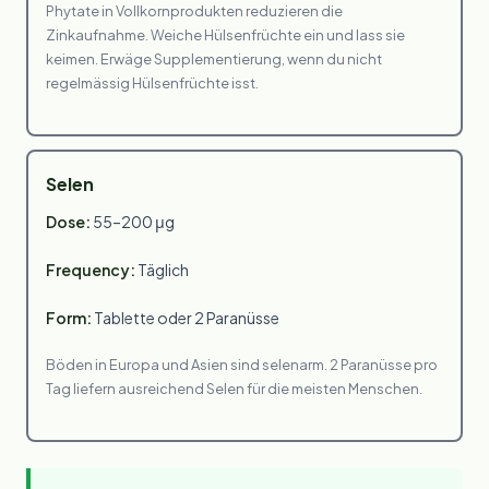
Phytate in Vollkornprodukten reduzieren die
Zinkaufnahme. Weiche Hülsenfrüchte ein und lass sie
keimen. Erwäge Supplementierung, wenn du nicht
regelmässig Hülsenfrüchte isst.
Selen
Dose:
55–200 μg
Frequency:
Täglich
Form:
Tablette oder 2 Paranüsse
Böden in Europa und Asien sind selenarm. 2 Paranüsse pro
Tag liefern ausreichend Selen für die meisten Menschen.