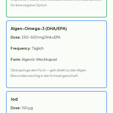
für eine vegane Option.
Algen-Omega-3 (DHA/EPA)
Dose:
250–500 mg DHA+EPA
Frequency:
Täglich
Form:
Algenöl-Weichkapsel
Überspringe den Fisch — geh direkt zu den Algen.
Besonders wichtig in der Schwangerschaft.
Jod
Dose:
150 μg