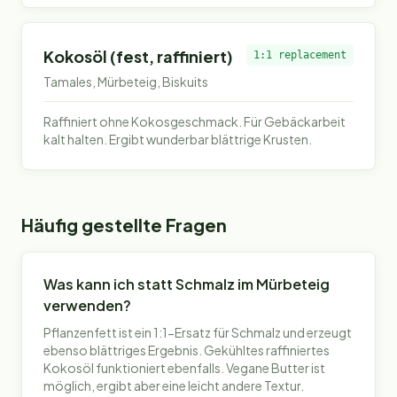
Kokosöl (fest, raffiniert)
1:1 replacement
Tamales, Mürbeteig, Biskuits
Raffiniert ohne Kokosgeschmack. Für Gebäckarbeit
kalt halten. Ergibt wunderbar blättrige Krusten.
Häufig gestellte Fragen
Was kann ich statt Schmalz im Mürbeteig
verwenden?
Pflanzenfett ist ein 1:1-Ersatz für Schmalz und erzeugt
ebenso blättriges Ergebnis. Gekühltes raffiniertes
Kokosöl funktioniert ebenfalls. Vegane Butter ist
möglich, ergibt aber eine leicht andere Textur.