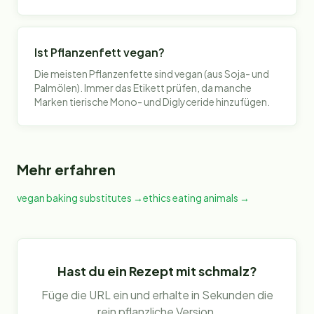
Ist Pflanzenfett vegan?
Die meisten Pflanzenfette sind vegan (aus Soja- und
Palmölen). Immer das Etikett prüfen, da manche
Marken tierische Mono- und Diglyceride hinzufügen.
Mehr erfahren
vegan baking substitutes
→
ethics eating animals
→
Hast du ein Rezept mit
schmalz
?
Füge die URL ein und erhalte in Sekunden die
rein pflanzliche Version.