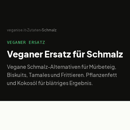
veganise.it
›
Zutaten
›
Schmalz
VEGANER ERSATZ
Veganer Ersatz für
Schmalz
Vegane Schmalz-Alternativen für Mürbeteig,
Biskuits, Tamales und Frittieren. Pflanzenfett
und Kokosöl für blätriges Ergebnis.