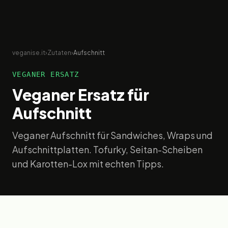
veganise.it
›
Zutaten
›
Aufschnitt
VEGANER ERSATZ
Veganer Ersatz für
Aufschnitt
Veganer Aufschnitt für Sandwiches, Wraps und
Aufschnittplatten. Tofurky, Seitan-Scheiben
und Karotten-Lox mit echten Tipps.