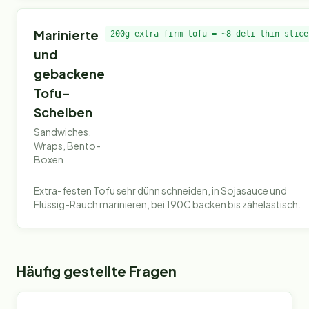
Marinierte
200g extra-firm tofu = ~8 deli-thin slice
und
gebackene
Tofu-
Scheiben
Sandwiches,
Wraps, Bento-
Boxen
Extra-festen Tofu sehr dünn schneiden, in Sojasauce und
Flüssig-Rauch marinieren, bei 190C backen bis zähelastisch.
Häufig gestellte Fragen