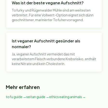
Was ist der beste vegane Aufschnitt?
Tofurky und Rügenwalder Mühle sind am weitesten
verbreitet. Für eine Vollwert-Option eignet sich dünn
geschnittener, marinierter Tofu hervorragend.
Ist veganer Aufschnitt gesünder als
normaler?
Ja, veganer Aufschnitt vermeidet das mit
verarbeitetem Fleisch verbundene Krebsrisiko, enthält
keine Nitrate und kein Cholesterin.
Mehr erfahren
tofu guide
→
seitan guide
→
ethics eating animals
→